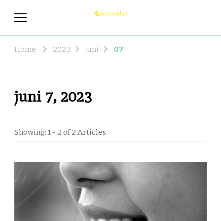
sodrasidan.se
sodrasidan.se – Nyheterna som
du borde veta om
Home
2023
juni
07
juni 7, 2023
Showing: 1 - 2 of 2 Articles