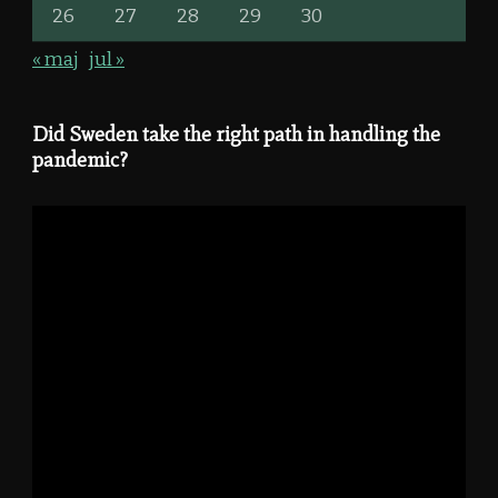
26
27
28
29
30
« maj
jul »
Did Sweden take the right path in handling the
pandemic?