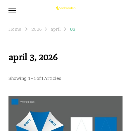
sodrasidan.se
sodrasidan.se – Nyheterna som
du borde veta om
Home
2026
april
03
april 3, 2026
Showing: 1 - 1 of 1 Articles