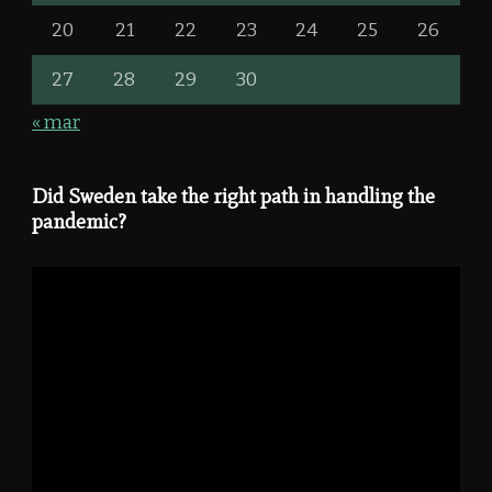
20
21
22
23
24
25
26
27
28
29
30
« mar
Did Sweden take the right path in handling the
pandemic?