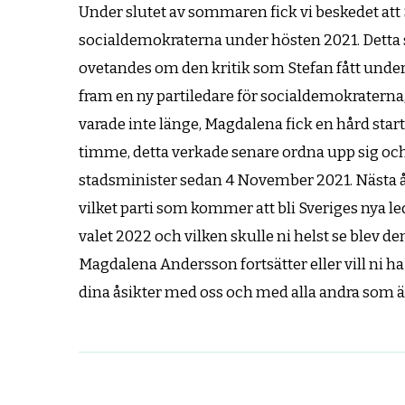
Under slutet av sommaren fick vi beskedet att
socialdemokraterna under hösten 2021. Detta sk
ovetandes om den kritik som Stefan fått under
fram en ny partiledare för socialdemokratern
varade inte länge, Magdalena fick en hård star
timme, detta verkade senare ordna upp sig och
stadsminister sedan 4 November 2021. Nästa år ä
vilket parti som kommer att bli Sveriges nya le
valet 2022 och vilken skulle ni helst se blev de
Magdalena Andersson fortsätter eller vill ni h
dina åsikter med oss och med alla andra som ä