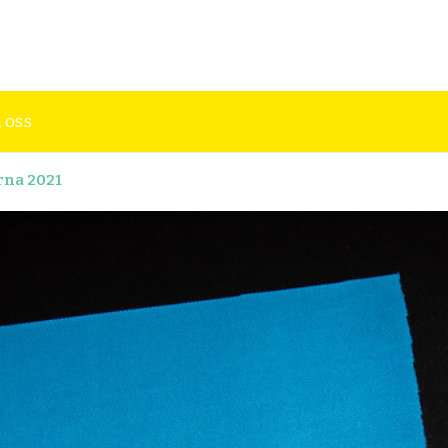
rde veta om
 oss
rna 2021