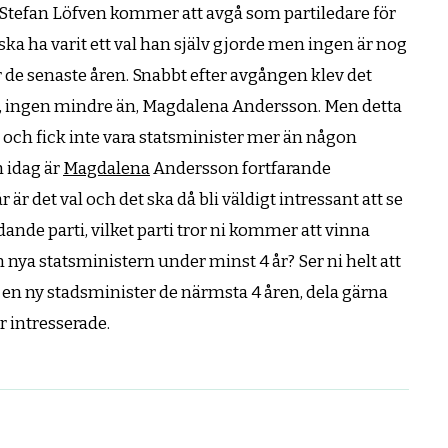
 Stefan Löfven kommer att avgå som partiledare för
a ha varit ett val han själv gjorde men ingen är nog
 de senaste åren. Snabbt efter avgången klev det
a, ingen mindre än, Magdalena Andersson. Men detta
t och fick inte vara statsminister mer än någon
 idag är
Magdalena
Andersson fortfarande
r det val och det ska då bli väldigt intressant att se
dande parti, vilket parti tror ni kommer att vinna
n nya statsministern under minst 4 år? Ser ni helt att
a en ny stadsminister de närmsta 4 åren, dela gärna
r intresserade.