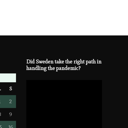
Did Sweden take the right path in
handling the pandemic?
L
S
1
2
8
9
5
16