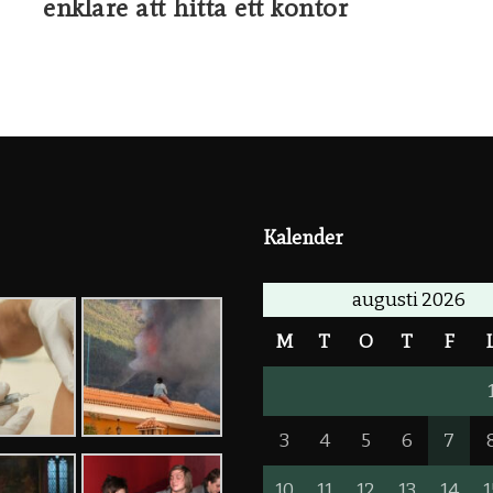
enklare att hitta ett kontor
Kalender
augusti 2026
M
T
O
T
F
3
4
5
6
7
10
11
12
13
14
1