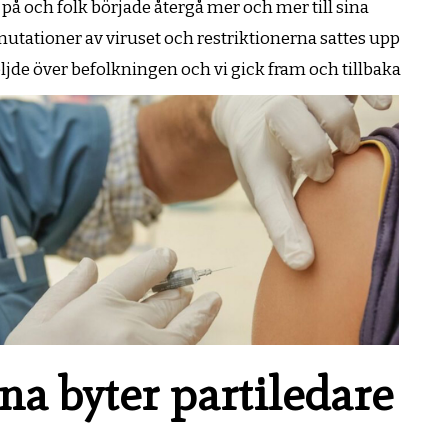
på och folk började återgå mer och mer till sina
utationer av viruset och restriktionerna sattes upp
ljde över befolkningen och vi gick fram och t
illbaka
a byter partiledare