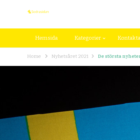
sodrasidan.se
sodrasidan.se – Nyheterna som du bo
Hemsida
Kategorier
Kontakta
Home
Nyhetsåret 2021
De största nyhete