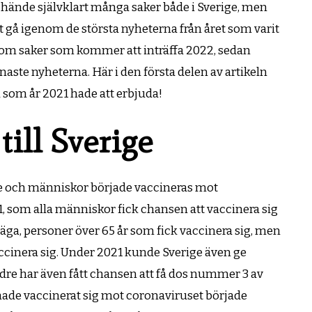
hände självklart många saker både i Sverige, men
t gå igenom de största nyheterna från året som varit
 om saker som kommer att inträffa 2022, sedan
enaste nyheterna. Här i den första delen av artikeln
 som år 2021 hade att erbjuda!
ill Sverige
ige och människor började vaccineras mot
21, som alla människor fick chansen att vaccinera sig
l säga, personer över 65 år som fick vaccinera sig, men
vaccinera sig. Under 2021 kunde Sverige även ge
ldre har även fått chansen att få dos nummer 3 av
 hade vaccinerat sig mot coronaviruset började