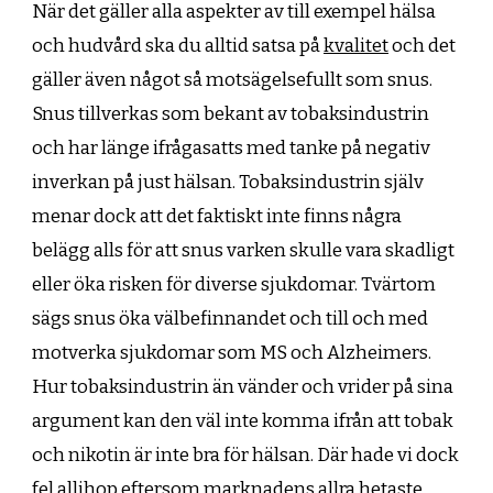
När det gäller alla aspekter av till exempel hälsa
och hudvård ska du alltid satsa på
kvalitet
och det
gäller även något så motsägelsefullt som snus.
Snus tillverkas som bekant av tobaksindustrin
och har länge ifrågasatts med tanke på negativ
inverkan på just hälsan. Tobaksindustrin själv
menar dock att det faktiskt inte finns några
belägg alls för att snus varken skulle vara skadligt
eller öka risken för diverse sjukdomar. Tvärtom
sägs snus öka välbefinnandet och till och med
motverka sjukdomar som MS och Alzheimers.
Hur tobaksindustrin än vänder och vrider på sina
argument kan den väl inte komma ifrån att tobak
och nikotin är inte bra för hälsan. Där hade vi dock
fel allihop eftersom marknadens allra hetaste