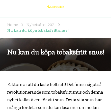
sodrasidan.se
sodrasidan.se – Nyheterna som
du borde veta om
Home
Nyhetsåret 2021
Nu kan du köpa tobaksfritt snus!
Nu kan du köpa tobaksfritt snus!
Faktum är att du läste helt rätt! Det finns något så
revolutionerande som tobaksfritt snus
och denna
nyhet kallas även för vitt snus. Detta vita snus har
många fördelar som du kan läsa mer om nedan.