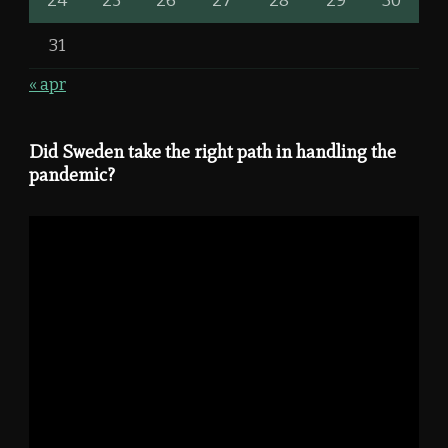
24
25
26
27
28
29
30
31
« apr
Did Sweden take the right path in handling the
pandemic?