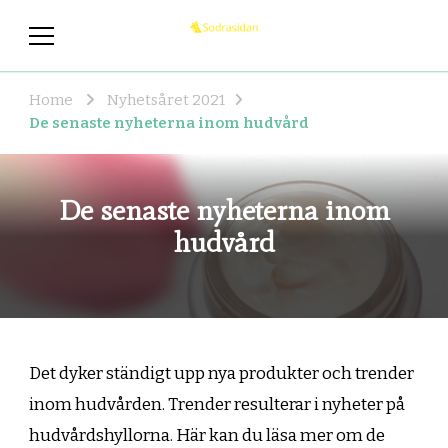
sodrasidan.se
sodrasidan.se – Nyheterna som
du borde veta om
Home
Nyhetsåret 2021
De senaste nyheterna inom hudvård
De senaste nyheterna inom
hudvård
Det dyker ständigt upp nya produkter och trender
inom hudvården. Trender resulterar i nyheter på
hudvårdshyllorna. Här kan du läsa mer om de