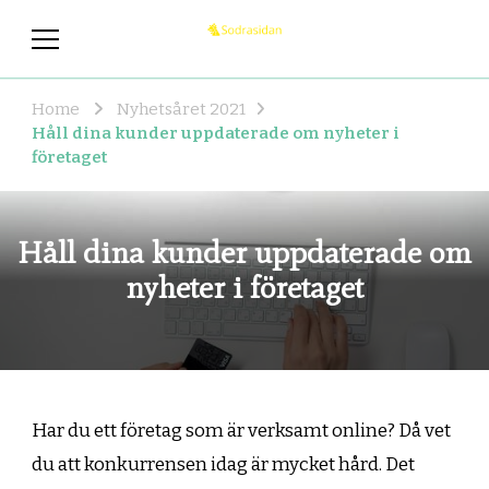
sodrasidan.se
sodrasidan.se – Nyheterna som
du borde veta om
Home
Nyhetsåret 2021
Håll dina kunder uppdaterade om nyheter i
företaget
Håll dina kunder uppdaterade om
nyheter i företaget
Har du ett företag som är verksamt online? Då vet
du att konkurrensen idag är mycket hård. Det